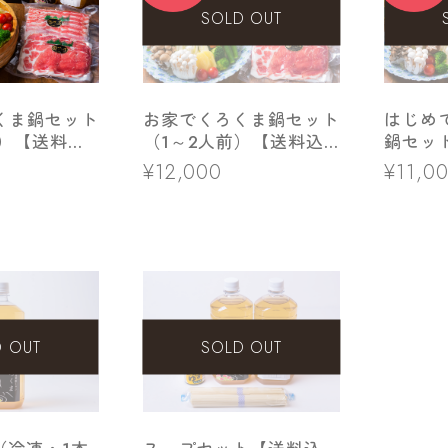
SOLD OUT
くま鍋セット
お家でくろくま鍋セット
はじめ
前）【送料込
（1～2人前）【送料込
鍋セッ
み】
【送料
¥12,000
¥11,0
SOLD OUT
D OUT