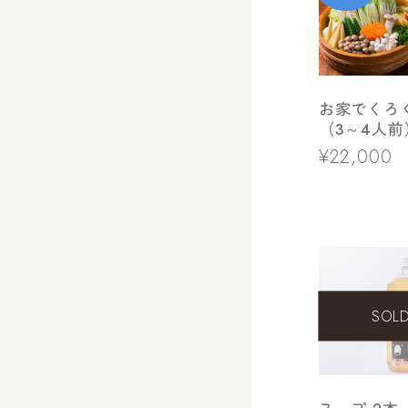
お家でくろ
（3～4人
み】
¥22,000
SOL