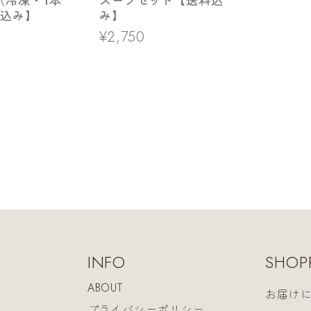
スープセット【送料込
（冷凍・1本
み】
料込み】
¥2,750
INFO
SHOP
ABOUT
お届け
プライバシーポリシー