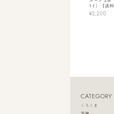
スープ 2本
1ℓ）【送
¥2,200
CATEGORY
くろくま
薬膳