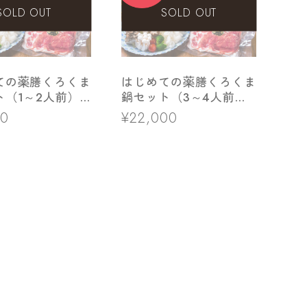
SOLD OUT
SOLD OUT
ての薬膳くろくま
はじめての薬膳くろくま
ト（1～2人前）
鍋セット（3～4人前）
込み】
【送料込み】
00
¥22,000